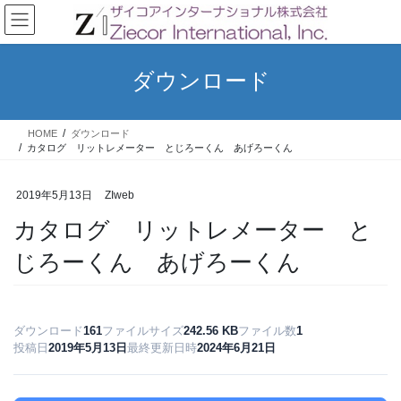
コ
ナ
ン
ビ
テ
ゲ
ン
ー
ダウンロード
ツ
シ
へ
ョ
ス
ン
HOME
ダウンロード
キ
に
カタログ リットレメーター とじろーくん あげろーくん
ッ
移
プ
動
2019年5月13日
ZIweb
カタログ リットレメーター と
じろーくん あげろーくん
ダウンロード
161
ファイルサイズ
242.56 KB
ファイル数
1
投稿日
2019年5月13日
最終更新日時
2024年6月21日