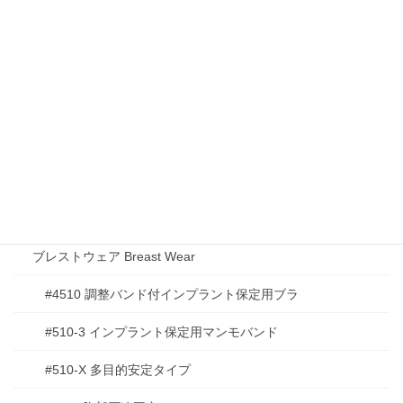
リフレケア シリーズ Refrecare Series
リフレケア Refrecare Oral Care Gel
リフレケア ミスト Refrecare Oral Care Spray
リフレケアＷ Refrecare W Oral Care Sheet
ロングスピンスティックロゼ Long Spin Stick Rose Mouth
Wash
サージカルガーメント Surgical Garments
ブレストウェア Breast Wear
#4510 調整バンド付インプラント保定用ブラ
#510-3 インプラント保定用マンモバンド
#510-X 多目的安定タイプ